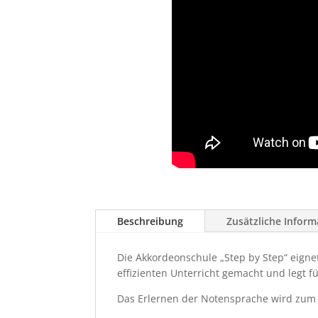
Beschreibung
Zusätzliche Infor
Die Akkordeonschule „Step by Step“ eignet
effizienten Unterricht gemacht und legt f
Das Erlernen der Notensprache wird zum K