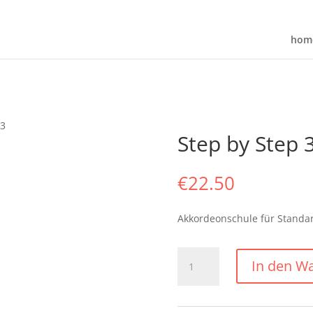
hom
 3
Step by Step 
€
22.50
Akkordeonschule für Standa
Step
In den W
by
Step
3