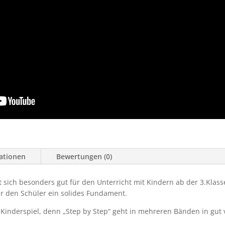
mationen
Bewertungen (0)
 sich besonders gut für den Unterricht mit Kindern ab der 3.Klasse
ür den Schüler ein solides Fundament.
inderspiel, denn „Step by Step“ geht in mehreren Bänden in gut v